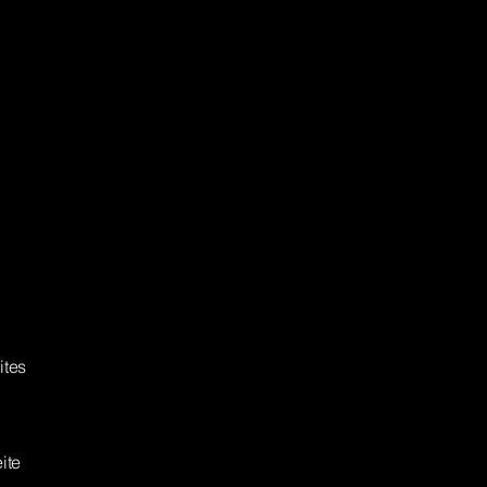
ites
ite