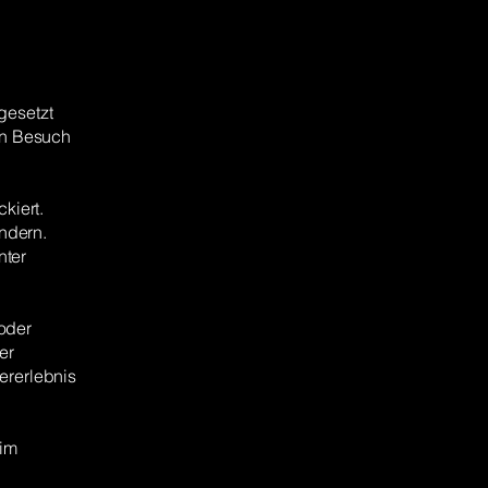
gesetzt
nen Besuch
kiert.
ndern.
nter
oder
er
ererlebnis
 im