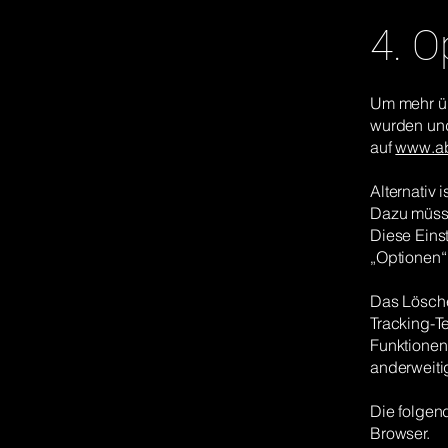
4. O
Um mehr üb
wurden und
auf
www.ab
Alternativ 
Dazu müsse
Diese Eins
„Optionen“
Das Lösche
Tracking-T
Funktionen
anderweitig
Die folgend
Browser.