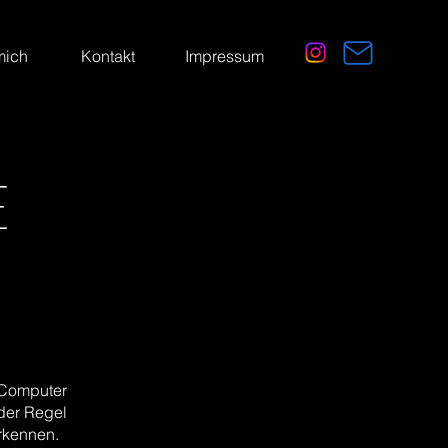
mich
Kontakt
Impressum
E
n Computer
 der Regel
rkennen.