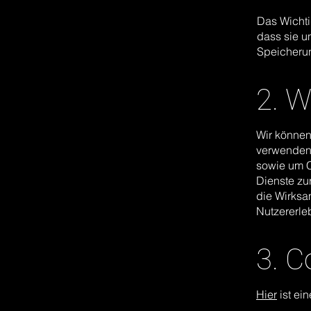
Das Wichti
dass sie u
Speicherun
2. 
Wir können
verwenden,
sowie um C
Dienste zu
die Wirksa
Nutzererle
3. C
Hier
ist ei