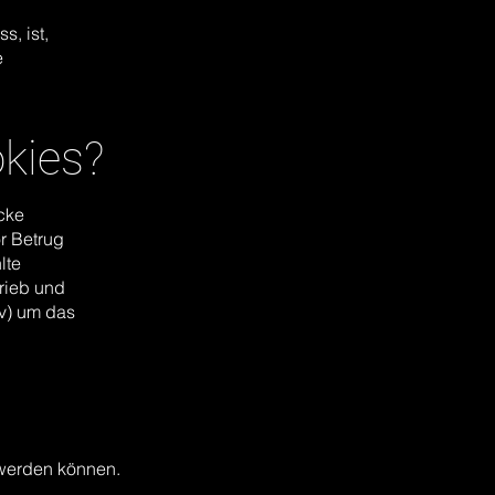
s, ist,
e
kies?
cke
r Betrug
lte
trieb und
iv) um das
 werden können.