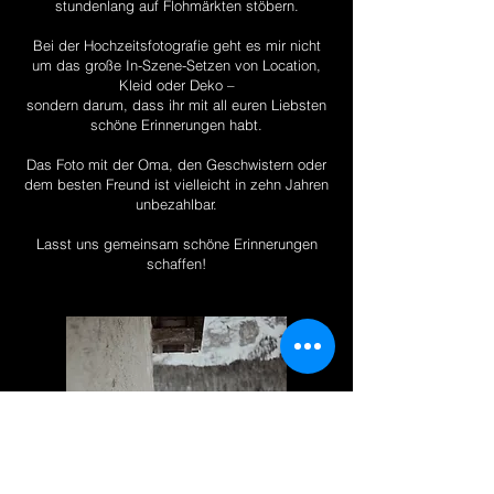
stundenlang auf Flohmärkten stöbern.
Bei der Hochzeitsfotografie geht es mir nicht
um das große In-Szene-Setzen von Location,
Kleid oder Deko –
sondern darum, dass ihr mit all euren Liebsten
schöne Erinnerungen habt.
Das Foto mit der Oma, den Geschwistern oder
dem besten Freund ist vielleicht in zehn Jahren
unbezahlbar.
Lasst uns gemeinsam schöne Erinnerungen
schaffen!